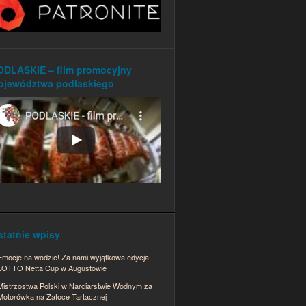
ODLASKIE – film promocyjny
ojewództwa podlaskiego
statnie wpisy
Emocje na wodzie! Za nami wyjątkowa edycja
LOTTO Netta Cup w Augustowie
Mistrzostwa Polski w Narciarstwie Wodnym za
Motorówką na Zatoce Tartacznej