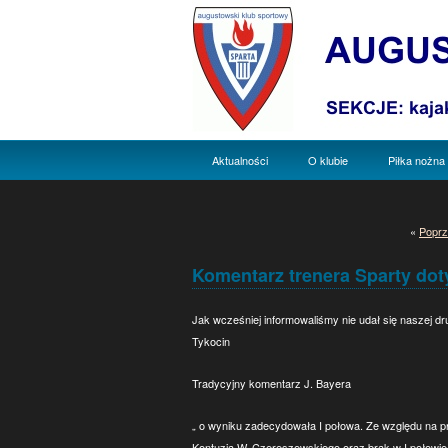
Aktualności
O klubie
Piłka nożna
«
Poprz
Komentarz trenera Sparty dot
Jak wcześniej informowaliśmy nie udał się naszej d
Tykocin
Tradycyjny komentarz J. Bayera
„ o wyniku zadecydowała I połowa. Ze względu na 
Kontuzja W. Czereszewskiego oraz brak w I połowie 