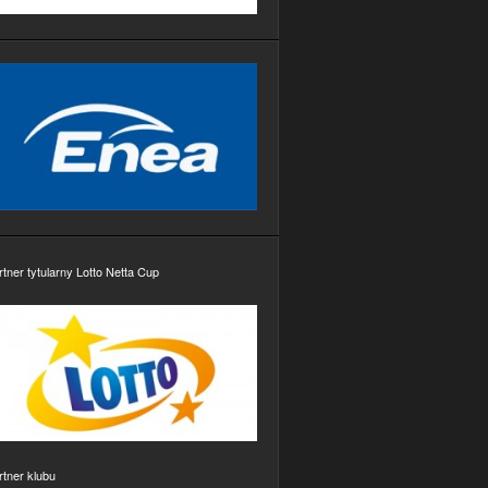
rtner tytularny Lotto Netta Cup
rtner klubu