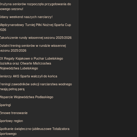
Drużyna seniorów rozpoczęła przygotowania do
nowego sezonu!
Udany weekend naszych narciarzy!
Międzynarodowy Turniej Piłki Nożnej Sparta Cup
2026
Zakończenie rundy wiosennej sezonu 2025/2026
Ostatni trening seniorów w rundzie wiosennej
sezonu 2025/2026
XX Regaty Kajakowe o Puchar Lubelskiego
Koziołka oraz Otwarte Mistrzostwa
Województwa Lubelskiego
Seniorzy AKS Sparta walczyli do końca
Treningi zawodników sekcji narciarstwa wodnego
trwają pełną parą
Wsparcie Województwa Podlaskiego
Sparingi
Zimowe trenowanie
Sportowy region
Spotkanie świąteczno-jubileuszowe Totalizatora
Sportowego