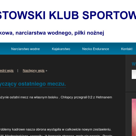
Narciarstwo wodne
Kajakarstwo
Necko Endurance
Kontakt
W
edni wpis
|
Następny wpis
»
yczący ostatniego meczu.
rużynie ostatni mecz na własnym boisku . Chłopcy przegrali 0:2 z Hetmanem
problemy kadrowe nasza obrona wystąpiła w całkowicie nowym zestawieniu.
M. Niedzwieckiego sprawiły, iż formacja obronna grała nie pewnie . Proste