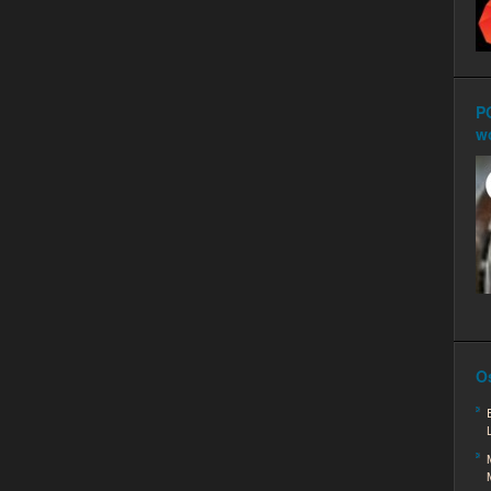
P
w
O