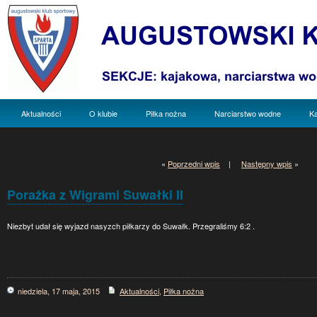
Aktualności
O klubie
Piłka nożna
Narciarstwo wodne
Ka
«
Poprzedni wpis
|
Następny wpis
»
Porażka z Wigrami Suwałki II
Niezbyt udał się wyjazd nasyzch piłkarzy do Suwałk. Przegraliśmy 6:2 .
niedziela, 17 maja, 2015
Aktualności
,
Piłka nożna