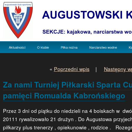
Aktualności
O klubie
Piłka nożna
Narciarstwo wodne
Ka
«
Poprzedni wpis
|
Następny w
Za nami Turniej Piłkarski Sparta 
pamięci Romualda Kabrońskiego
Przez 3 dni od piątku do niedzieli na 4 boiskach w dw
20111 rywalizowało 21 drużyn . Do Augustowa przyjec
piłkarzy plus trenerzy , opiekunowie , rodzice . Roze